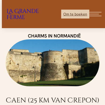
La Grande
Om te boeken
Ferme
Ga
CHARMS IN NORMANDIË
direct
naar
de
inhoud
Caen (25 km van Crepon)