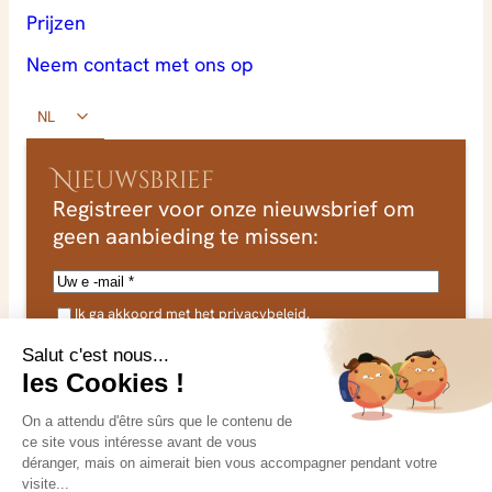
Prijzen
Neem contact met ons op
NL
Nieuwsbrief
Registreer voor onze nieuwsbrief om
geen aanbieding te missen:
E
-
A
m
Ik ga akkoord met het privacybeleid.
V
(Verplicht)
G
a
(
Ik ga ermee akkoord dat mijn gegevens gebruikt mogen
i
v
worden in verband met mijn verzoek. Zie ons
e
privacybeleid
l
r
voor meer informatie.
a
p
l
d
Ik abonneer me
i
r
c