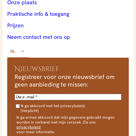
Onze plaats
Praktische info & toegang
Prijzen
Neem contact met ons op
NL
Nieuwsbrief
Registreer voor onze nieuwsbrief om
geen aanbieding te missen:
E
-
A
m
Ik ga akkoord met het privacybeleid.
V
(Verplicht)
G
a
(
Ik ga ermee akkoord dat mijn gegevens gebruikt mogen
i
v
worden in verband met mijn verzoek. Zie ons
e
privacybeleid
l
r
voor meer informatie.