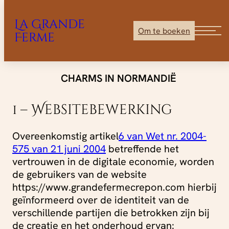
La Grande
Om te boeken
Ferme
Ga
CHARMS IN NORMANDIË
direct
naar
de
1 – Websitebewerking
inhoud
Overeenkomstig artikel
6 van Wet nr. 2004-
575 van 21 juni 2004
betreffende het
vertrouwen in de digitale economie, worden
de gebruikers van de website
https://www.grandefermecrepon.com hierbij
geïnformeerd over de identiteit van de
verschillende partijen die betrokken zijn bij
de creatie en het onderhoud ervan: