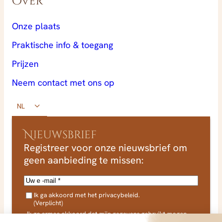
Over
Onze plaats
Praktische info & toegang
Prijzen
Neem contact met ons op
NL
Nieuwsbrief
Registreer voor onze nieuwsbrief om
geen aanbieding te missen:
E
-
A
m
Ik ga akkoord met het privacybeleid.
V
(Verplicht)
G
a
(
Ik ga ermee akkoord dat mijn gegevens gebruikt mogen
i
v
worden in verband met mijn verzoek. Zie ons