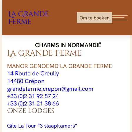
La Grande
Om te boeken
Ferme
Ga
CHARMS IN NORMANDIË
direct
La Grande Ferme
naar
de
MANOR GENOEMD LA GRANDE FERME
inhoud
14 Route de Creully
14480 Crépon
grandeferme.crepon@gmail.com
+33 (0)2 31 92 87 24
+33 (0)2 31 21 38 66
Onze lodges
Gîte La Tour “3 slaapkamers”