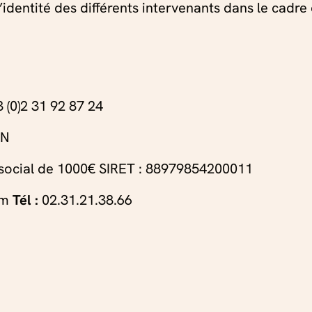
entité des différents intervenants dans le cadre de
 « 2 pièces »
Que visiter à proxi
Voir
Cré
 (0)2 31 92 87 24
ON
 social de 1000€ SIRET : 88979854200011
em
Tél :
02.31.21.38.66