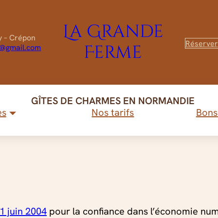
La Grande
y – Crépon
Réserver
Ferme
n@gmail.com
GÎTES DE CHARMES EN NORMANDIE
es
Nos
tarifs
Bons
épendance
Découvrez nos Gît
Voir
r « 1 pièce »
21 juin 2004
pour la confiance dans l’économie numér