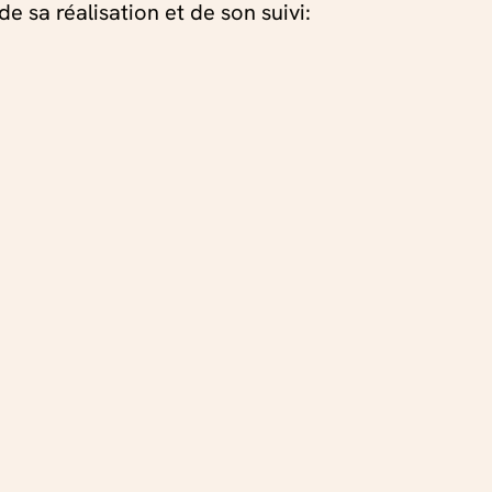
 sa réalisation et de son suivi:
mité de l’hôtel ?
 le Manoir Hôtel de Mathan –
pon