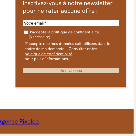
Inscrivez-vous à notre newsletter
pour ne rater aucune offre :
E
-
R
m
J’accepte la politique de confidentialité.
G
(Nécessaire)
P
a
D
J’accepte que mes données soit utilisées dans le
i
(
cadre de ma demande. Consultez notre
N
politique de confidentialité
l
é
pour plus d’informations.
(
c
e
N
s
é
s
a
c
i
r
e
e
s
)
s
a
gence Pixelea
i
r