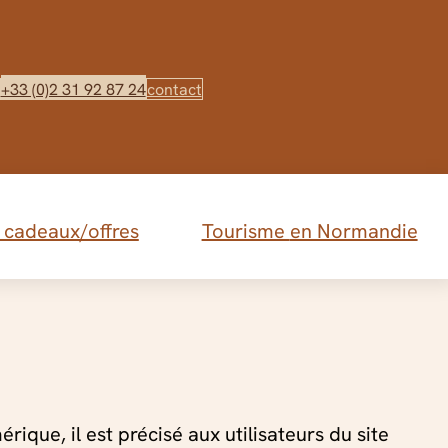
+33 (0)2 31 92 87 24
contact
cadeaux/offres
Tourisme
en Normandie
es
 nos gites à la mer – Asnelles
ique, il est précisé aux utilisateurs du site