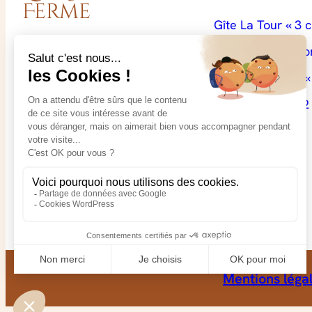
Ferme
Gîte La Tour « 3 
MANOIR DIT LA GRANDE
Gîte Le Colimaço
FERME
14 Route de Creully
Gîte Le Cerisier «
14480 Crépon
Gîte le Poirier « 2
grandeferme.crepon@gmail.c
om
+33 (0)2 31 92 87 24
+33 (0)2 31 21 38 66
Mentions léga