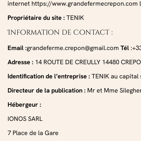
internet https://www.grandefermecrepon.com l’id
Gîte le Poirier
Idéal famille
Infos pratiques & accès
Gîte Le Colimaçon « 2
Propriétaire du site :
TENIK
Idéal famille
Galerie
chambres »
Information de Contact :
Idéal famille
Email :
grandeferme.crepon@gmail.com
Tél
:+33
Adresse :
14 ROUTE DE CREULLY 14480 CREP
Identification de l’entreprise :
TENIK au capital
Directeur de la publication :
Mr et Mme Silegh
Hébergeur :
IONOS SARL
7 Place de la Gare