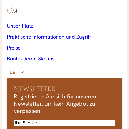
Um
Unser Platz
Praktische Informationen und Zugriff
Preise
Kontaktieren Sie uns
DE
Newsletter
Registrieren Sie sich für unseren
Newsletter, um kein Angebot zu
verpassen:
E
-
D