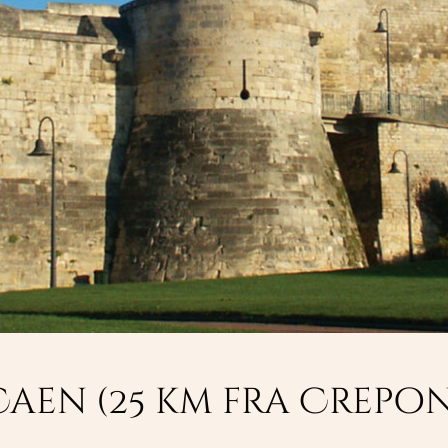
Hvad skal jeg besøg
Se M
hotellet?
Cré
e "2 værelser"
Caen (25 km fra Crepon