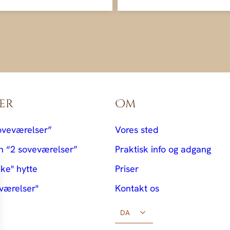
er
Om
soveværelser”
Vores sted
n “2 soveværelser”
Praktisk info og adgang
kke" hytte
Priser
 værelser"
Kontakt os
DA