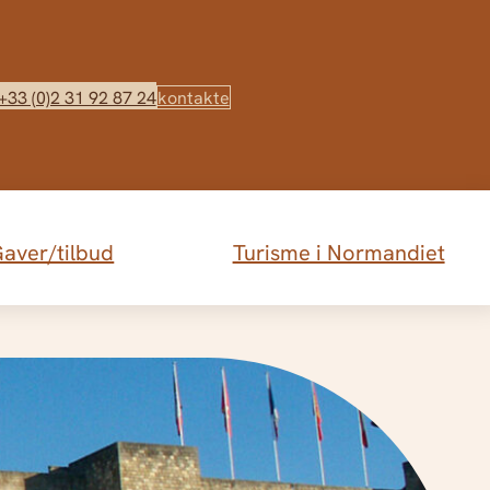
+33 (0)2 31 92 87 24
kontakte
aver/tilbud
Turisme i Normandiet
ores Gites à la Mer - Asnelles