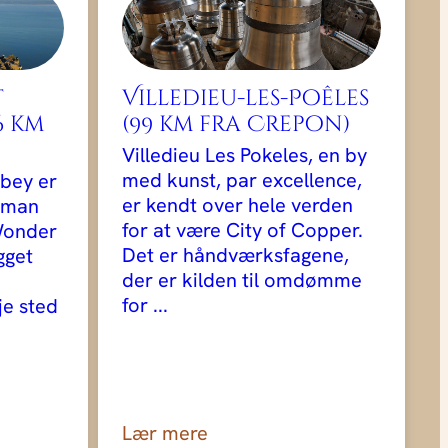
t
Villedieu-les-Poêles
6 km
(99 km fra Crepon)
Villedieu Les Pokeles, en by
med kunst, par excellence,
bey er
er kendt over hele verden
rman
for at være City of Copper.
"Wonder
Det er håndværksfagene,
gget
der er kilden til omdømme
for ...
je sted
Lær mere