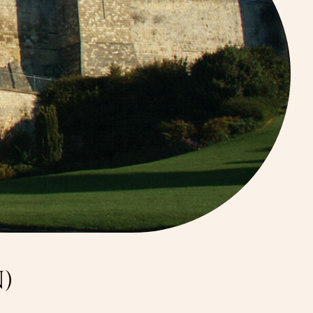
e i nærheden af ​​
anoir Hôtel de Mathan -
pon
)