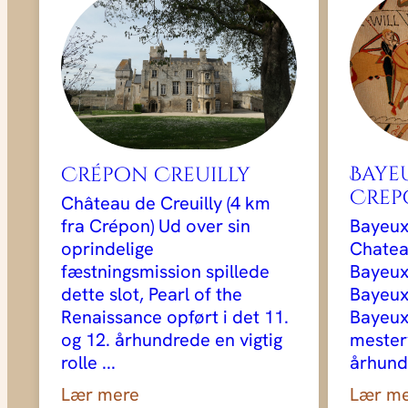
Bayeu
Crépon Creuilly
Crep
Château de Creuilly (4 km
fra Crépon) Ud over sin
Bayeux
oprindelige
Chatea
fæstningsmission spillede
Bayeux
dette slot, Pearl of the
Bayeux
Renaissance opført i det 11.
Bayeux 
og 12. århundrede en vigtig
mester
rolle ...
århundr
Lær mere
Lær m