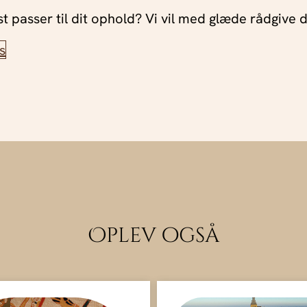
t passer til dit ophold? Vi vil med glæde rådgive di
s
Oplev også