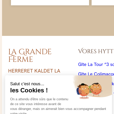
La Grande
Vores hytt
Ferme
Gîte La Tour “3 
HERRERET KALDET LA
Gîte Le Colimaço
GRANDE FERME
14 Route de Creully
Le cerisier "1 sty
14480 Crépon
Le Poirier Gîte "2
grandeferme.crepon@gmail.c
om
+33 (0)2 31 92 87 24