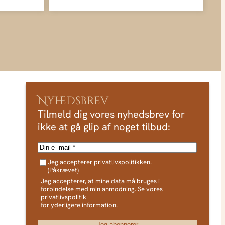
Nyhedsbrev
Tilmeld dig vores nyhedsbrev for
ikke at gå glip af noget tilbud:
E
-
G
m
Jeg accepterer privatlivspolitikken.
D
(Påkrævet)
P
a
R
Jeg accepterer, at mine data må bruges i
i
(
forbindelse med min anmodning. Se vores
p
privatlivspolitik
l
å
for yderligere information.
(
k
r