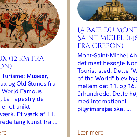
La Baie du Mon
Saint Michel (14
fra Crepon)
Mont-Saint-Michel Ab
x (12 km fra
det mest besøgte No
on)
Tourist-sted. Dette 
 Turisme: Museer,
of the World" blev by
ux og Old Stones fra
mellem det 11. og 16.
 World Famous
århundrede. Dette hø
, La Tapestry de
med international
er et unikt
pilgrimsrejse skal ...
værk. Et værk af 11.
ede lang kunst fra ...
ere
Lær mere