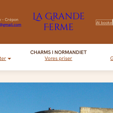
La Grande
y – Crépon
At booke
Ferme
n@gmail.com
CHARMS I NORMANDIET
ter
Vores priser
G
fhængighe
Se v
Oplev vores hytter
stykke" hytte